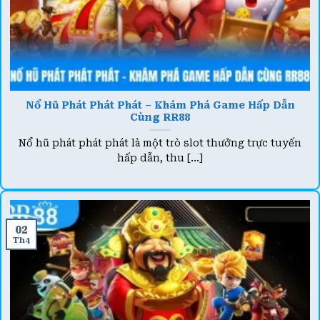
Nổ Hũ Phát Phát Phát – Khám Phá Game Hấp Dẫn
Cùng RR88
Nổ hũ phát phát phát là một trò slot thưởng trực tuyến
hấp dẫn, thu [...]
02
Th4