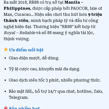
Ra mắt 2018, RR88 có trụ sở tại
Manila –
Philippines
, được cấp phép bởi PAGCOR, Isle of
Man, Curacao… Hiện sân chơi thu hút hơn
9 triệu
thành viên
, minh bạch pháp lý và đầu tư công
nghệ hiện đại. Thương hiệu “RR88” kết hợp từ
Royal – Reliable
và số 88 mang ý nghĩa tài lộc,
thịnh vượng.
Ưu điểm nổi bật
Giao diện mượt, dễ dùng.
Tỷ lệ cược cao, khuyến mãi đa dạng.
Giao dịch siêu tốc 3 phút, nhiều phương thức.
Bảo mật SSL, hỗ trợ 24/7 qua chat, hotline, Zalo,
Telegram.
Sản phẩm hot