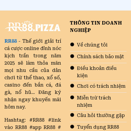
THÔNG TIN DOANH
NGHIỆP
RR88
- Thế giới giải trí
Về chúng tôi
cá cược online đỉnh nóc
kịch trần trong năm
Chính sách bảo mật
2025 sẽ làm thỏa mãn
Điều khoản điều
mọi nhu cầu của dân
kiện
chơi từ thể thao, xổ số,
casino đến bắn cá, đá
Chơi có trách nhiệm
gà, nổ hũ... Đăng ký
Miễn trừ trách
nhận ngay khuyến mãi
nhiệm
hôm nay.
Câu hỏi thường gặp
Hashtag: #RR88 #link
Tuyển dụng RR88
vào RR88 #app RR88 #