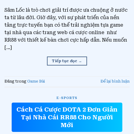
Sâm Lốc là trò chơi giải trí được ưa chuộng ở nước
ta từ lâu đời. Giờ đây, với sự phát triển của nền
tảng trực tuyến bạn có thể trải nghiệm tựa game
tại nhà qua các trang web cá cược online như
RR88 với thiết kế bàn chơi cực hấp dẫn. Nếu muốn
[…]
Tiếp tục đọc
→
Đăng trong
Game Bài
Để lại bình luận
E-SPORTS
Cách Cá Cược DOTA 2 Đơn Giản
Tại Nhà Cái RR88 Cho Người
Mới