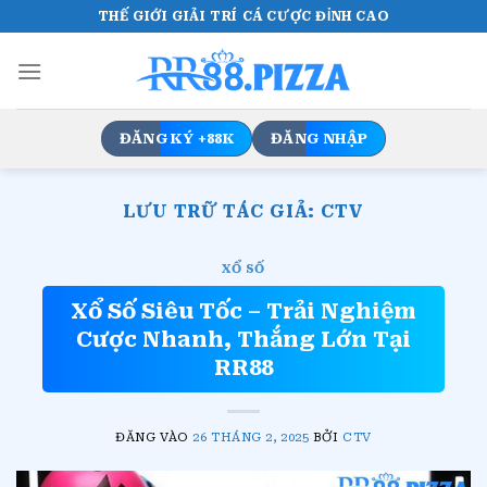
Bỏ
THẾ GIỚI GIẢI TRÍ CÁ CƯỢC ĐỈNH CAO
qua
nội
dung
ĐĂNG KÝ +88K
ĐĂNG NHẬP
LƯU TRỮ TÁC GIẢ:
CTV
XỔ SỐ
Xổ Số Siêu Tốc – Trải Nghiệm
Cược Nhanh, Thắng Lớn Tại
RR88
ĐĂNG VÀO
26 THÁNG 2, 2025
BỞI
CTV