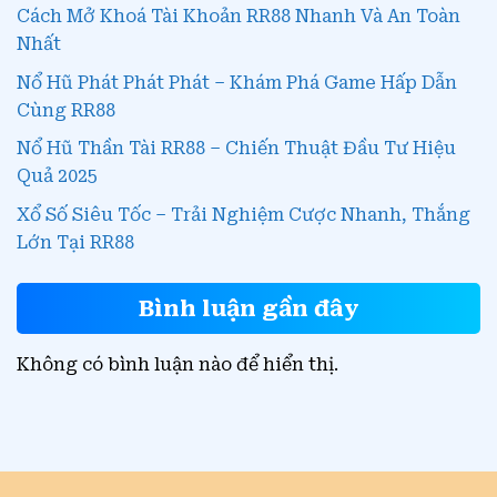
Cách Mở Khoá Tài Khoản RR88 Nhanh Và An Toàn
Nhất
Nổ Hũ Phát Phát Phát – Khám Phá Game Hấp Dẫn
Cùng RR88
Nổ Hũ Thần Tài RR88 – Chiến Thuật Đầu Tư Hiệu
Quả 2025
Xổ Số Siêu Tốc – Trải Nghiệm Cược Nhanh, Thắng
Lớn Tại RR88
Bình luận gần đây
Không có bình luận nào để hiển thị.