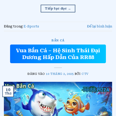
Tiếp tục đọc
→
Đăng trong
E-Sports
Để lại bình luận
BẮN CÁ
Vua Bắn Cá – Hệ Sinh Thái Đại
Dương Hấp Dẫn Của RR88
ĐĂNG VÀO
10 THÁNG 2, 2025
BỞI
CTV
10
Th2