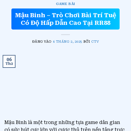
GAME BÀI
Mậu Binh – Trò Chơi Bài Trí Tuệ
Có Độ Hấp Dẫn Cao Tại RR88
ĐĂNG VÀO
6 THÁNG 2, 2025
BỞI
CTV
06
Th2
Mậu Binh là một trong những tựa game dân gian
có sức hút cực lớn với cược thủ trên nền tảng trực