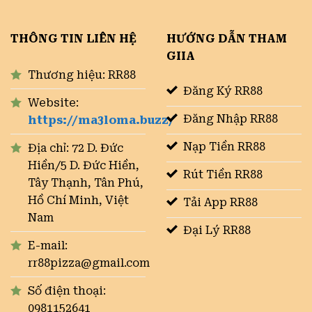
THÔNG TIN LIÊN HỆ
HƯỚNG DẪN THAM
GIIA
Thương hiệu: RR88
Đăng Ký RR88
Website:
Đăng Nhập RR88
https://ma3loma.buzz/
Nạp Tiền RR88
Địa chỉ:
72 D. Đức
Hiền/5 D. Đức Hiền,
Rút Tiền RR88
Tây Thạnh, Tân Phú,
Hồ Chí Minh, Việt
Tải App RR88
Nam
Đại Lý RR88
E-mail:
rr88pizza@gmail.com
Số điện thoại:
0981152641