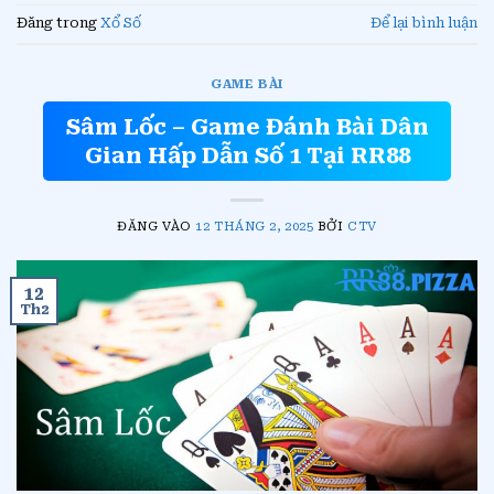
Đăng trong
Xổ Số
Để lại bình luận
GAME BÀI
Sâm Lốc – Game Đánh Bài Dân
Gian Hấp Dẫn Số 1 Tại RR88
ĐĂNG VÀO
12 THÁNG 2, 2025
BỞI
CTV
12
Th2