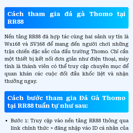
Cách tham gia đá gà Thomo tại
RR88
Nền tảng RR88 đã hợp tác cùng hai sảnh uy tín là
Ws168 và SV368 để mang đến người chơi những
trận chiến đặc sắc của đấu trường Thomo. Chỉ cần
một thiết bị kết nối đơn giản như điện thoại, máy
tính là thành viên có thể truy cập chuyên mục để
quan khán các cuộc đối đầu khốc liệt và nhận
thưởng ngay.
Cách bước tham gia Đá Gà Thomo
tại RR88 tuần tự như sau:
Bước 1: Truy cập vào nền tảng RR88 thông qua
link chính thức > đăng nhập vào ID cá nhân của