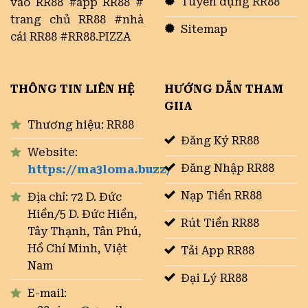
Tuyển dụng RR88
vào RR88 #app RR88 #
trang chủ RR88 #nhà
Sitemap
cái RR88 #RR88.PIZZA
THÔNG TIN LIÊN HỆ
HƯỚNG DẪN THAM
GIIA
Thương hiệu: RR88
Đăng Ký RR88
Website:
Đăng Nhập RR88
https://ma3loma.buzz/
Nạp Tiền RR88
Địa chỉ:
72 D. Đức
Hiền/5 D. Đức Hiền,
Rút Tiền RR88
Tây Thạnh, Tân Phú,
Hồ Chí Minh, Việt
Tải App RR88
Nam
Đại Lý RR88
E-mail: