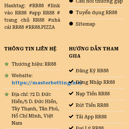
Câu hỏi thường gặp
Hashtag: #RR88 #link
Tuyển dụng RR88
vào RR88 #app RR88 #
trang chủ RR88 #nhà
Sitemap
cái RR88 #RR88.PIZZA
THÔNG TIN LIÊN HỆ
HƯỚNG DẪN THAM
GIIA
Thương hiệu: RR88
Đăng Ký RR88
Website:
Đăng Nhập RR88
https://masterbetting.me/
Nạp Tiền RR88
Địa chỉ:
72 D. Đức
Hiền/5 D. Đức Hiền,
Rút Tiền RR88
Tây Thạnh, Tân Phú,
Hồ Chí Minh, Việt
Tải App RR88
Nam
Đại Lý RR88