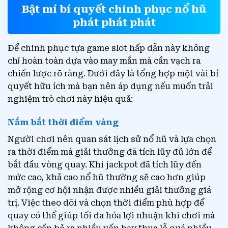
Bật mí bí quyết chinh phục nổ hũ
phát phát phát
Để chinh phục tựa game slot hấp dẫn này không
chỉ hoàn toàn dựa vào may mắn mà cần vạch ra
chiến lược rõ ràng. Dưới đây là tổng hợp một vài bí
quyết hữu ích mà bạn nên áp dụng nếu muốn trải
nghiệm trò chơi này hiệu quả:
Nắm bắt thời điểm vàng
Người chơi nên quan sát lịch sử nổ hũ và lựa chọn
ra thời điểm mà giải thưởng đã tích lũy đủ lớn để
bắt đầu vòng quay. Khi jackpot đã tích lũy đến
mức cao, khả cao nổ hũ thường sẽ cao hơn giúp
mở rộng cơ hội nhận được nhiều giải thưởng giá
trị. Việc theo dõi và chọn thời điểm phù hợp để
quay có thể giúp tối đa hóa lợi nhuận khi chơi mà