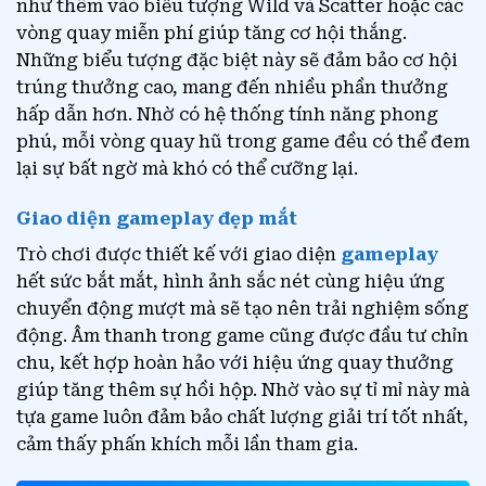
như thêm vào biểu tượng Wild và Scatter hoặc các
vòng quay miễn phí giúp tăng cơ hội thắng.
Những biểu tượng đặc biệt này sẽ đảm bảo cơ hội
trúng thưởng cao, mang đến nhiều phần thưởng
hấp dẫn hơn. Nhờ có hệ thống tính năng phong
phú, mỗi vòng quay hũ trong game đều có thể đem
lại sự bất ngờ mà khó có thể cưỡng lại.
Giao diện gameplay đẹp mắt
Trò chơi được thiết kế với giao diện
gameplay
hết sức bắt mắt, hình ảnh sắc nét cùng hiệu ứng
chuyển động mượt mà sẽ tạo nên trải nghiệm sống
động. Âm thanh trong game cũng được đầu tư chỉn
chu, kết hợp hoàn hảo với hiệu ứng quay thưởng
giúp tăng thêm sự hồi hộp. Nhờ vào sự tỉ mỉ này mà
tựa game luôn đảm bảo chất lượng giải trí tốt nhất,
cảm thấy phấn khích mỗi lần tham gia.