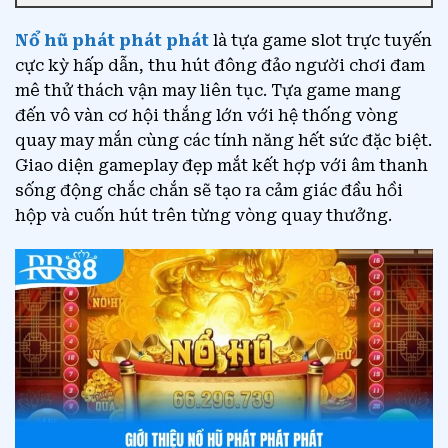
Nổ hũ phát phát phát
là tựa game slot trực tuyến
cực kỳ hấp dẫn, thu hút đông đảo người chơi đam
mê thử thách vận may liên tục. Tựa game mang
đến vô vàn cơ hội thắng lớn với hệ thống vòng
quay may mắn cùng các tính năng hết sức đặc biệt.
Giao diện gameplay đẹp mắt kết hợp với âm thanh
sống động chắc chắn sẽ tạo ra cảm giác đầu hồi
hộp và cuốn hút trên từng vòng quay thưởng.