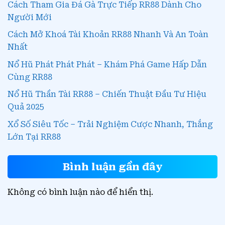
Cách Tham Gia Đá Gà Trực Tiếp RR88 Dành Cho
Người Mới
Cách Mở Khoá Tài Khoản RR88 Nhanh Và An Toàn
Nhất
Nổ Hũ Phát Phát Phát – Khám Phá Game Hấp Dẫn
Cùng RR88
Nổ Hũ Thần Tài RR88 – Chiến Thuật Đầu Tư Hiệu
Quả 2025
Xổ Số Siêu Tốc – Trải Nghiệm Cược Nhanh, Thắng
Lớn Tại RR88
Bình luận gần đây
Không có bình luận nào để hiển thị.