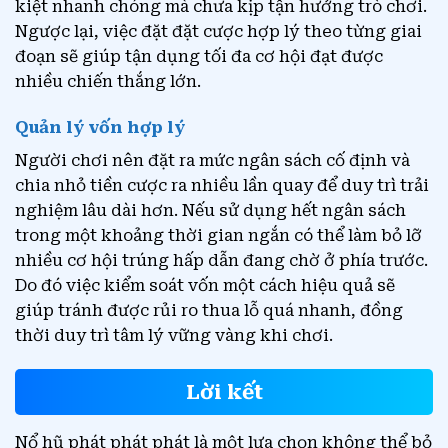
kiệt nhanh chóng mà chưa kịp tận hưởng trò chơi.
Ngược lại, việc đặt đặt cược hợp lý theo từng giai
đoạn sẽ giúp tận dụng tối đa cơ hội đạt được
nhiều chiến thắng lớn.
Quản lý vốn hợp lý
Người chơi nên đặt ra mức ngân sách cố định và
chia nhỏ tiền cược ra nhiều lần quay để duy trì trải
nghiệm lâu dài hơn. Nếu sử dụng hết ngân sách
trong một khoảng thời gian ngắn có thể làm bỏ lỡ
nhiều cơ hội trúng hấp dẫn đang chờ ở phía trước.
Do đó việc kiểm soát vốn một cách hiệu quả sẽ
giúp tránh được rủi ro thua lỗ quá nhanh, đồng
thời duy trì tâm lý vững vàng khi chơi.
Lời kết
Nổ hũ phát phát phát là một lựa chọn không thể bỏ