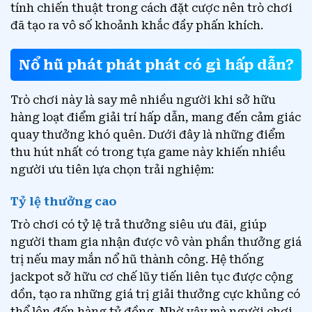
tính chiến thuật trong cách đặt cược nên trò chơi
đã tạo ra vô số khoảnh khắc đầy phấn khích.
Nổ hũ phát phát phát có gì hấp dẫn?
Trò chơi này là say mê nhiều người khi sở hữu
hàng loạt điểm giải trí hấp dẫn, mang đến cảm giác
quay thưởng khó quên. Dưới đây là những điểm
thu hút nhất có trong tựa game này khiến nhiều
người ưu tiên lựa chọn trải nghiệm:
Tỷ lệ thưởng cao
Trò chơi có tỷ lệ trả thưởng siêu ưu đãi, giúp
người tham gia nhận được vô vàn phần thưởng giá
trị nếu may mắn nổ hũ thành công. Hệ thống
jackpot sở hữu cơ chế lũy tiến liên tục được cộng
dồn, tạo ra những giá trị giải thưởng cực khủng có
thể lên đến hàng tỷ đồng. Nhờ vậy mà người chơi