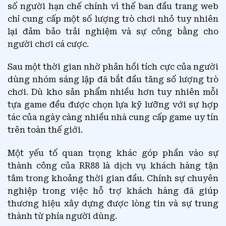
số người hạn chế chính vì thế ban đầu trang web
chỉ cung cấp một số lượng trò chơi nhỏ tuy nhiên
lại đảm bảo trải nghiệm và sự công bằng cho
người chơi cá cược.
Sau một thời gian nhờ phản hồi tích cực của người
dùng nhóm sáng lập đã bắt đầu tăng số lượng trò
chơi. Dù kho sản phẩm nhiều hơn tuy nhiên mỗi
tựa game đều được chọn lựa kỹ lưỡng với sự hợp
tác của ngày càng nhiều nhà cung cấp game uy tín
trên toàn thế giới.
Một yếu tố quan trọng khác góp phần vào sự
thành công của RR88 là dịch vụ khách hàng tận
tâm trong khoảng thời gian đầu. Chính sự chuyên
nghiệp trong việc hỗ trợ khách hàng đã giúp
thương hiệu xây dựng được lòng tin và sự trung
thành từ phía người dùng.