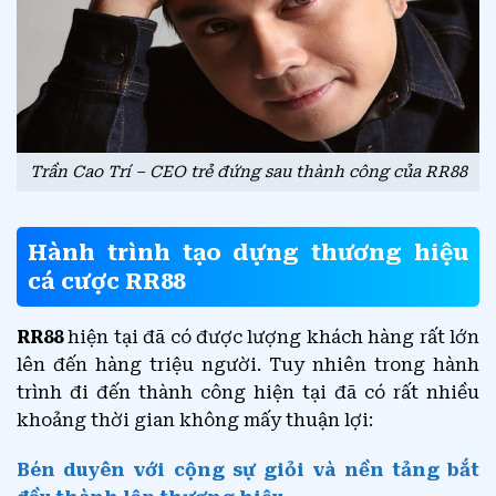
Trần Cao Trí – CEO trẻ đứng sau thành công của RR88
Hành trình tạo dựng thương hiệu
cá cược RR88
RR88
hiện tại đã có được lượng khách hàng rất lớn
lên đến hàng triệu người. Tuy nhiên trong hành
trình đi đến thành công hiện tại đã có rất nhiều
khoảng thời gian không mấy thuận lợi:
Bén duyên với cộng sự giỏi và nền tảng bắt