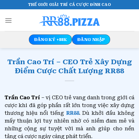
Bỏ
THẾ GIỚI GIẢI TRÍ CÁ CƯỢC ĐỈNH CAO
qua
nội
dung
ĐĂNG KÝ +88K
ĐĂNG NHẬP
Trần Cao Trí – CEO Trẻ Xây Dựng
Điểm Cược Chất Lượng RR88
Trần Cao Trí
– vị CEO trẻ vang danh trong giới cá
cược khi đã góp phần rất lớn trong việc xây dựng
thương hiệu nổi tiếng
RR88
. Dù khởi đầu không
mấy thuận lợi tuy nhiên nhờ có niềm đam mê và
những cộng sự tuyệt vời mà anh giúp cho nền
tảng cá cược ngày càng phát triển.