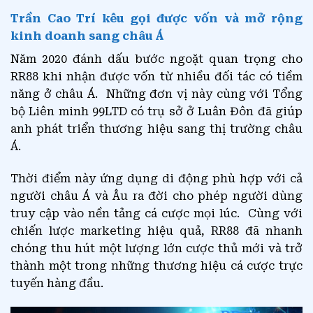
Trần Cao Trí kêu gọi được vốn và mở rộng
kinh doanh sang châu Á
Năm 2020 đánh dấu bước ngoặt quan trọng cho
RR88 khi nhận được vốn từ nhiều đối tác có tiềm
năng ở châu Á. Những đơn vị này cùng với Tổng
bộ Liên minh 99LTD có trụ sở ở Luân Đôn đã giúp
anh phát triển thương hiệu sang thị trường châu
Á.
Thời điểm này ứng dụng di động phù hợp với cả
người châu Á và Âu ra đời cho phép người dùng
truy cập vào nền tảng cá cược mọi lúc. Cùng với
chiến lược marketing hiệu quả, RR88 đã nhanh
chóng thu hút một lượng lớn cược thủ mới và trở
thành một trong những thương hiệu cá cược trực
tuyến hàng đầu.