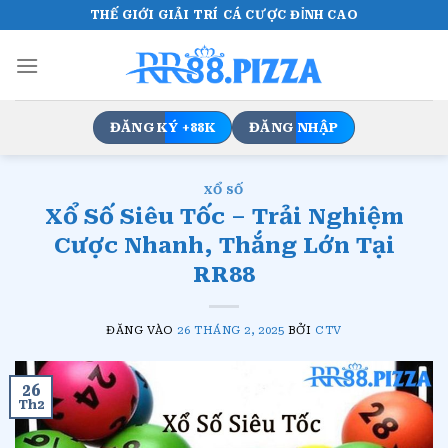
Bỏ
THẾ GIỚI GIẢI TRÍ CÁ CƯỢC ĐỈNH CAO
qua
nội
dung
ĐĂNG KÝ +88K
ĐĂNG NHẬP
XỔ SỐ
Xổ Số Siêu Tốc – Trải Nghiệm
Cược Nhanh, Thắng Lớn Tại
RR88
ĐĂNG VÀO
26 THÁNG 2, 2025
BỞI
CTV
26
Th2