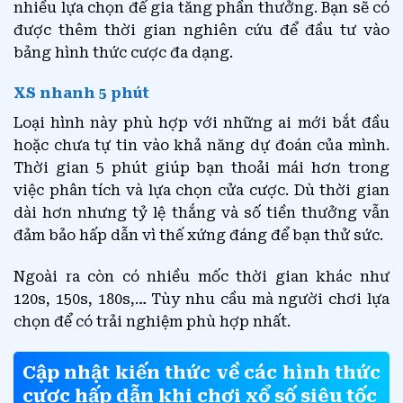
nhiều lựa chọn để gia tăng phần thưởng. Bạn sẽ có
được thêm thời gian nghiên cứu để đầu tư vào
bảng hình thức cược đa dạng.
XS nhanh 5 phút
Loại hình này phù hợp với những ai mới bắt đầu
hoặc chưa tự tin vào khả năng dự đoán của mình.
Thời gian 5 phút giúp bạn thoải mái hơn trong
việc phân tích và lựa chọn cửa cược. Dù thời gian
dài hơn nhưng tỷ lệ thắng và số tiền thưởng vẫn
đảm bảo hấp dẫn vì thế xứng đáng để bạn thử sức.
Ngoài ra còn có nhiều mốc thời gian khác như
120s, 150s, 180s,… Tùy nhu cầu mà người chơi lựa
chọn để có trải nghiệm phù hợp nhất.
Cập nhật kiến thức về các hình thức
cược hấp dẫn khi chơi xổ số siêu tốc