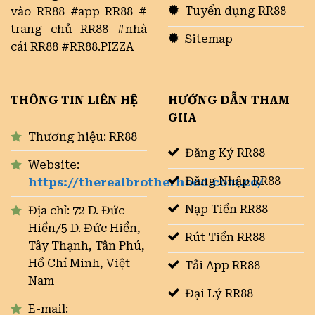
Tuyển dụng RR88
vào RR88 #app RR88 #
trang chủ RR88 #nhà
Sitemap
cái RR88 #RR88.PIZZA
THÔNG TIN LIÊN HỆ
HƯỚNG DẪN THAM
GIIA
Thương hiệu: RR88
Đăng Ký RR88
Website:
Đăng Nhập RR88
https://therealbrotherhood.com.co/
Nạp Tiền RR88
Địa chỉ:
72 D. Đức
Hiền/5 D. Đức Hiền,
Rút Tiền RR88
Tây Thạnh, Tân Phú,
Hồ Chí Minh, Việt
Tải App RR88
Nam
Đại Lý RR88
E-mail: